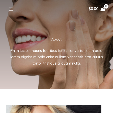
Skip
$
0.00
to
content
About
Enim lectus mauris faucibus turpis convallis ipsum odio
lorem dignissim odio enim nullam venenatis erat cursus
tortor tristique aliquam nulla.